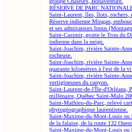
groupe Chaleurs, Bonaventure.
RÉSERVE DE PARC NATIONALE
Saint-Laurent, îles, îlots, rochers, 
Réserve indienne Mingan, embouch
et ses admirateurs Innus (Montagn
Saint-Casimir, grotte le Trou du Di
indienne dans la neige.
Saint-Joachim, rivière Sainte-Ann
rocheuse.
Saint-Joachim, rivière Sainte-Anne
quarante kilomètres à l'est de la v
Saint-Joachim, rivière Sainte-Anne
vertigineuses du canyon.
Saint-Laurent-de-l'Île-d'Orléans, 
millénaire, Québec Saint-Malo 20
Saint-Mathieu-du-Parc, relevé car
phytogéographique laurentienne.
Saint-Maxime-du-Mont-Louis ou M
de la falaise, de la route 132 Ouest
Saint-Maxime-du-Mont-Louis ou M