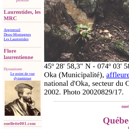
présente
Laurentides, les
MRC
Argenteuil
Deux-Montagnes
Les Laurentides
Flore
laurentienne
45º 28' 58,3" N - 074º 03
Dynamisme
Oka (Municipalité),
affleu
Le point de vue
dynamique
national d'Oka, secteur du C
2002. Photo 20020829/17.
oue
Québec
ouellette001.com