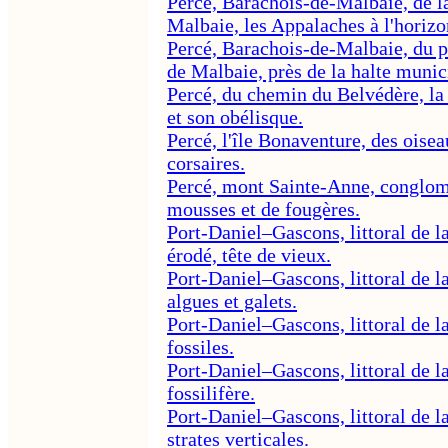
Percé, Barachois-de-Malbaie, de la 
Malbaie, les Appalaches à l'horizo
Percé, Barachois-de-Malbaie, du pon
de Malbaie, près de la halte munic
Percé, du chemin du Belvédère, la b
et son obélisque.
Percé, l'île Bonaventure, des oisea
corsaires.
Percé, mont Sainte-Anne, conglomé
mousses et de fougères.
Port-Daniel–Gascons, littoral de la
érodé, tête de vieux.
Port-Daniel–Gascons, littoral de la
algues et galets.
Port-Daniel–Gascons, littoral de la
fossiles.
Port-Daniel–Gascons, littoral de la
fossilifère.
Port-Daniel–Gascons, littoral de la
strates verticales.