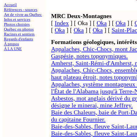
Accueil
Références - sources
Art de vivre au Québec
MRC Deux-Montagnes
Infos et services
[
Index
]
[ Oka ]
[
Oka
]
[
Oka
]
[
Photos choisies
[
Oka
]
[
Oka
]
[
Oka
]
[
Saint-Pla
Québec en photos
Racines et sentiers
Regards d'enfants
Formations géologiques, intérêts
À propos
Appalaches, Chic-Chocs, mont Jacq
À LA UNE
Gaspésie, notes toponymiques.
Amherst, Saint-Rémi-d'Amherst, mi
Appalaches, Chic-Chocs, ensemble
haut plateau étroit, notes toponym
Appalaches, système montagneux d
l'État de l'Alabama jusqu'à Terre
Asbestos, mot anglais dérivé du gr
désigne le minerai, mine Jeffrey.
Baie des Chaleurs, baie de Port-Dan
du capitaine Fournier.
Baie-des-Sables, fleuve Saint-Lau
Baie-des-Sables, fleuve Saint-Lau