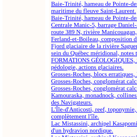
Baie-Trinité, hameau de Pointe-de
maritime du fleuve Saint-Laurent.
Baie-Trinité, hameau de Pointe-de
Centrale Manic-5, barrage Daniel
route 389 N, rivière Manicouagan
Ferland-et-Boileau, composition d
Fjord glaciaire de la rivière Sagu
sein du Québec méridional, notes
FORMATIONS GÉOLOGIQUES, intérê
pédologie, actions glaciaires.
Grosses-Roches, blocs erratiques,
Grosses-Roches, conglomérat calca
Grosses-Roches, conglomérat calca
Kamouraska, monadnock, collines d
des Navigateurs.
L'Île-d'Anticosti, reef, toponymie,
complètement l'île.
Lac Mistassini, archipel Kasapomin
d'un hydravion nordique.