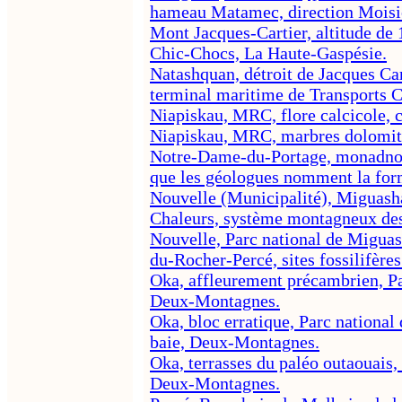
hameau Matamec, direction Moisi
Mont Jacques-Cartier, altitude de
Chic-Chocs, La Haute-Gaspésie.
Natashquan, détroit de Jacques Car
terminal maritime de Transports 
Niapiskau, MRC, flore calcicole, 
Niapiskau, MRC, marbres dolomiti
Notre-Dame-du-Portage, monadnock
que les géologues nomment la fo
Nouvelle (Municipalité), Miguasha
Chaleurs, système montagneux de
Nouvelle, Parc national de Miguash
du-Rocher-Percé, sites fossilifères
Oka, affleurement précambrien, Pa
Deux-Montagnes.
Oka, bloc erratique, Parc national
baie, Deux-Montagnes.
Oka, terrasses du paléo outaouais,
Deux-Montagnes.