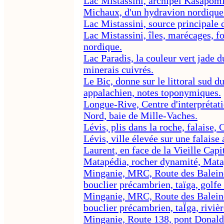
Lac Mistassini, archipel Kasapomin
Michaux, d'un hydravion nordique
Lac Mistassini, source principale 
Lac Mistassini, îles, marécages, fo
nordique.
Lac Paradis, la couleur vert jade d
minerais cuivrés.
Le Bic, donne sur le littoral sud d
appalachien, notes toponymiques.
Longue-Rive, Centre d'interprétati
Nord, baie de Mille-Vaches.
Lévis, plis dans la roche, falaise
Lévis, ville élevée sur une falaise
Laurent, en face de la Vieille Capi
Matapédia, rocher dynamité, Mata
Minganie, MRC, Route des Baleines
bouclier précambrien, taïga, golfe
Minganie, MRC, Route des Baleines
bouclier précambrien, taÏga, riviè
Minganie, Route 138, pont Donald-