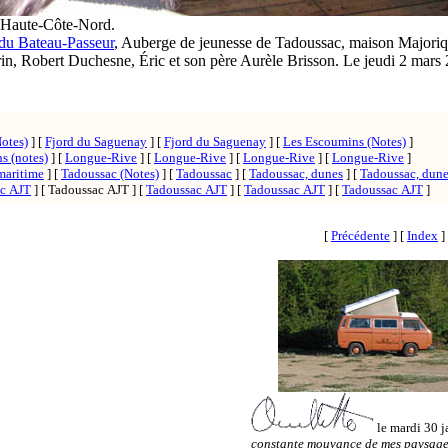
 Haute-Côte-Nord.
du Bateau-Passeur
, Auberge de jeunesse de Tadoussac, maison Majoriq
, Robert Duchesne, Éric et son père Aurèle Brisson. Le jeudi 2 mars
otes)
]
[
Fjord du Saguenay
]
[
Fjord du Saguenay
]
[
Les Escoumins (Notes)
]
s (notes)
]
[
Longue-Rive
]
[
Longue-Rive
]
[
Longue-Rive
]
[
Longue-Rive
]
maritime
]
[
Tadoussac (Notes)
]
[
Tadoussac
]
[
Tadoussac, dunes
]
[
Tadoussac, dun
c AJT
]
[ Tadoussac AJT ]
[
Tadoussac AJT
]
[
Tadoussac AJT
]
[
Tadoussac AJT
]
[
Précédente
]
[
Index
]
le mardi 30 j
constante mouvance de mes paysages