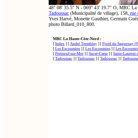
48° 08' 35.5" N - 069° 43' 19.7" O, MRC La
Tadoussac
(Municipalité de village), 158,
rue 
Yves Harvé, Monette Gauthier, Germain Guérin
photo Billard_010_800.
MRC La Haute-Côte-Nord :
[
Index
]
[
André Tremblay
]
[
Fjord du Saguenay (N
[
Les Escoumins
]
[
Les Escoumins
]
[
Les Escoumin
[
Portneuf-sur-Mer
]
[
Sacré-Cœur
]
[
Saint-Laurent 
[
Tadoussac
]
[
Tadoussac
]
[
Tadoussac
]
[
Tadoussa