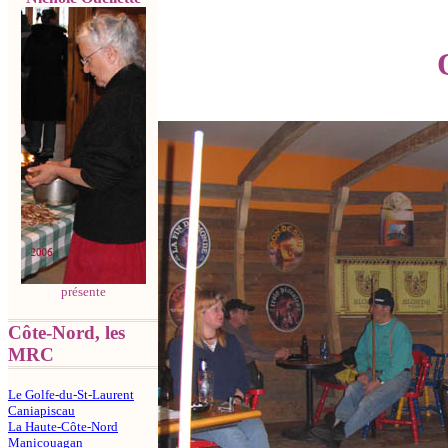
présente
Côte-Nord, les
MRC
Le Golfe-du-St-Laurent
Caniapiscau
La Haute-Côte-Nord
Manicouagan