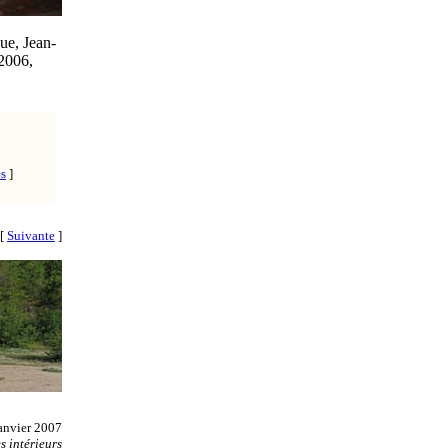
ue, Jean-
 2006,
es
]
[
Suivante
]
anvier 2007
 intérieurs