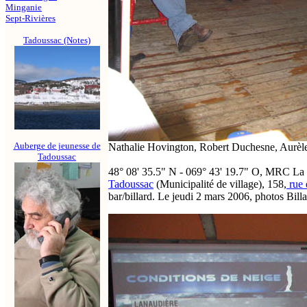
Minganie
Sept-Rivières
Tadoussac (Notes)
Auberge de jeunesse de
Nathalie Hovington, Robert Duchesne, Aurèl
Tadoussac
48° 08' 35.5" N - 069° 43' 19.7" O, MRC La
Tadoussac
(Municipalité de village), 158,
rue 
bar/billard. Le jeudi 2 mars 2006, photos Bil