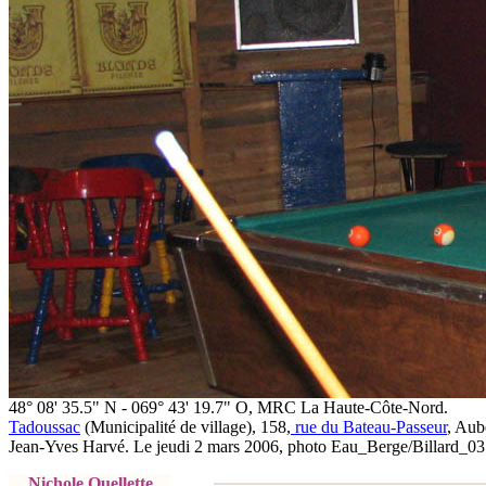
48° 08' 35.5" N - 069° 43' 19.7" O, MRC La Haute-Côte-Nord.
Tadoussac
(Municipalité de village), 158,
rue du Bateau-Passeur
, Aub
Jean-Yves Harvé. Le jeudi 2 mars 2006, photo Eau_Berge/Billard_0
Nichole Ouellette