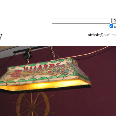
ou
nichole@ouellet