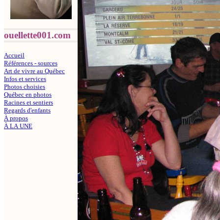
ouellette001.com
Accueil
Références - sources
Art de vivre au Québec
Infos et services
Photos choisies
Québec en photos
Racines et sentiers
Regards d'enfants
À propos
À LA UNE