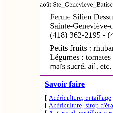
août Ste_Genevieve_Batis
Ferme Silien Dessur
Sainte-Geneviève-
(418) 362-2195 - (
Petits fruits : rhub
Légumes : tomates d
maïs sucré, ail, etc.
Savoir faire
[
Acériculture, entaillage
[
Acériculture, sirop d'ér
[
A. Gravel, postillon rur