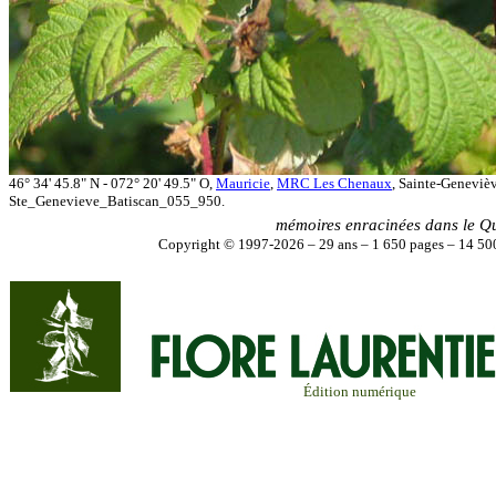
46° 34' 45.8" N - 072° 20' 49.5" O,
Mauricie
,
MRC Les Chenaux
, Sainte-Genevièv
Ste_Genevieve_Batiscan_055_950.
mémoires enracinées dans le Q
Copyright © 1997-2026 – 29 ans – 1 650 pages – 14 500
Édition numérique