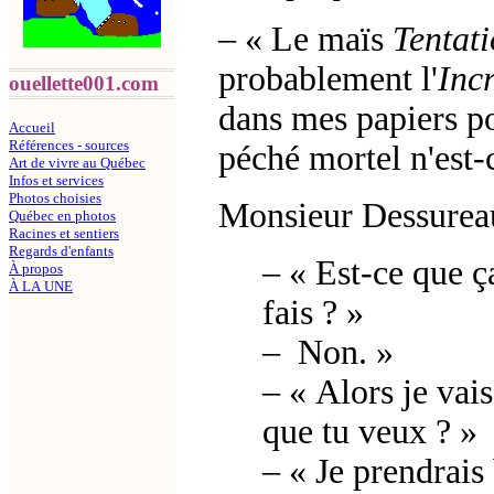
–
« Le maïs
Tentat
probablement l'
Inc
ouellette001.com
dans mes papiers po
Accueil
Références - sources
péché mortel n'est-c
Art de vivre au Québec
Infos et services
Photos choisies
Monsieur Dessureau
Québec en photos
Racines et sentiers
Regards d'enfants
–
« Est-ce que ç
À propos
À LA UNE
fais ? »
–
Non. »
–
« Alors je vai
que tu veux ? »
–
« Je prendrais