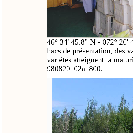
46° 34' 45.8" N - 072° 20' 
bacs de présentation, des var
variétés atteignent la matu
980820_02a_800.