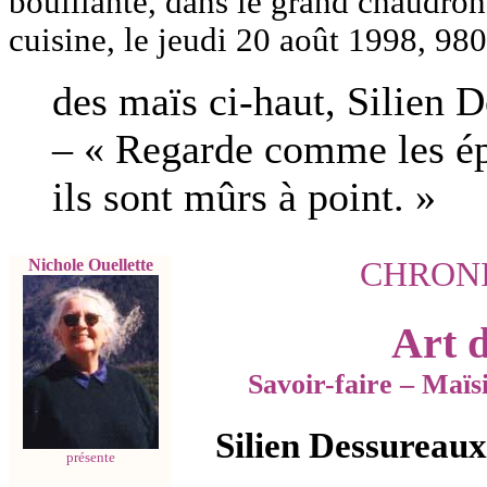
bouillante, dans le grand chaudron,
cuisine, le jeudi 20 août 1998, 9
des maïs ci-haut, Silien 
– « Regarde comme les ép
ils sont mûrs à point. »
Nichole Ouellette
CHRON
Art 
Savoir-faire
–
Maïsi
Silien Dessureaux
présente