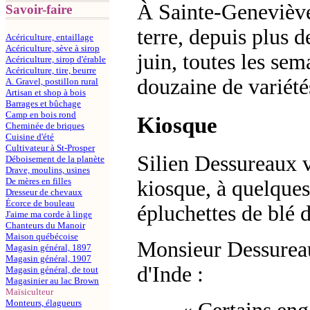
À Sainte-Geneviève
Savoir-faire
terre, depuis plus d
Acériculture, entaillage
Acériculture, sève à sirop
juin, toutes les se
Acériculture, sirop d'érable
Acériculture, tire, beurre
douzaine de variété
A. Gravel, postillon rural
Artisan et shop à bois
Barrages et bûchage
Camp en bois rond
Kiosque
Cheminée de briques
Cuisine d'été
Cultivateur à St-Prosper
Silien Dessureaux v
Déboisement de la planète
Drave, moulins, usines
De mères en filles
kiosque, à quelques
Dresseur de chevaux
Écorce de bouleau
épluchettes de blé d
J'aime ma corde à linge
Chanteurs du Manoir
Maison québécoise
Monsieur Dessureau
Magasin général, 1897
Magasin général, 1907
d'Inde :
Magasin général, de tout
Magasinier au lac Brown
Maïsiculteur
Monteurs, élagueurs