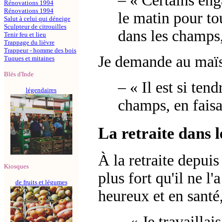
–
« Certains en
Rénovations 1994
Rénovations 1994
le matin pour to
Salut à celui qui déneige
Sculpteur de citrouilles
dans les champs
Tenir feu et lieu
Trappage du lièvre
Trappeur - homme des bois
Je demande au maïsi
Tuques et mitaines
Blés d'Inde
–
« Il est si ten
légendaires
champs, en faisan
La retraite dans 
À la retraite depui
Kiosques
plus fort qu'il ne l'
de fruits et légumes
heureux et en santé,
–
« Je travailla