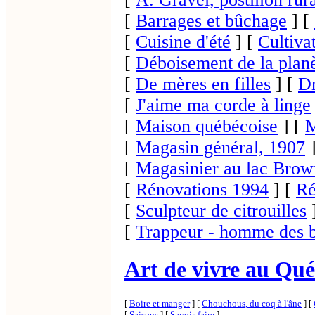
[
Barrages et bûchage
]
[
[
Cuisine d'été
]
[
Cultiva
[
Déboisement de la plan
[
De mères en filles
]
[
Dr
[
J'aime ma corde à linge
[
Maison québécoise
]
[
M
[
Magasin général, 1907
[
Magasinier au lac Brow
[
Rénovations 1994
]
[
Ré
[
Sculpteur de citrouilles
[
Trappeur - homme des b
Art de vivre au Qu
[
Boire et manger
]
[
Chouchous, du coq à l'âne
]
[
[
Saisons
]
[
Savoir-faire
]