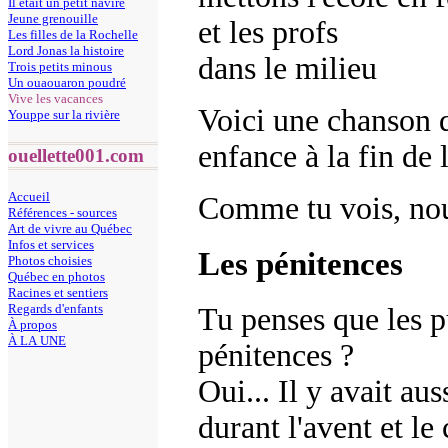
Il était un petit navire
Jeune grenouille
et les profs
Les filles de la Rochelle
Lord Jonas la histoire
dans le milieu
Trois petits minous
Un ouaouaron poudré
Vive les vacances
Voici une chanson 
Youppe sur la rivière
enfance à la fin de 
ouellette001.com
Accueil
Comme tu vois, nous
Références - sources
Art de vivre au Québec
Infos et services
Les pénitences
Photos choisies
Québec en photos
Racines et sentiers
Regards d'enfants
Tu penses que les p
À propos
À LA UNE
pénitences ?
Oui... Il y avait au
durant l'avent et le