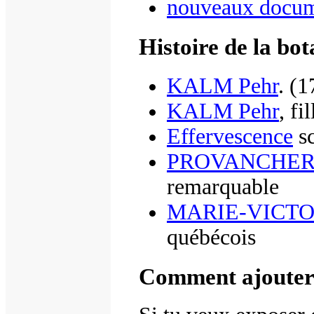
nouveaux docum
Histoire de la bo
KALM Pehr
. (
KALM Pehr
, fi
Effervescence
sc
PROVANCHER 
remarquable
MARIE-VICTOR
québécois
Comment ajouter 