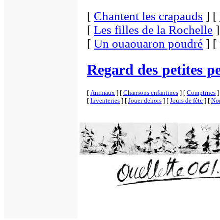
[
Chantent les crapauds
]
[
[
Les filles de la Rochelle
]
[
Un ouaouaron poudré
]
[
Regard des petites p
[
Animaux
]
[
Chansons enfantines
]
[
Comptines
]
[
Inventeries
]
[
Jouer dehors
]
[
Jours de fête
]
[
Nom