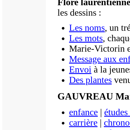
Flore laurentienn
les dessins :
Les noms
, un tr
Les mots
, chaqu
Marie-Victorin 
Message aux enf
Envoi
à la jeune
Des plantes
venu
GAUVREAU Mar
enfance
|
études
carrière
|
chrono