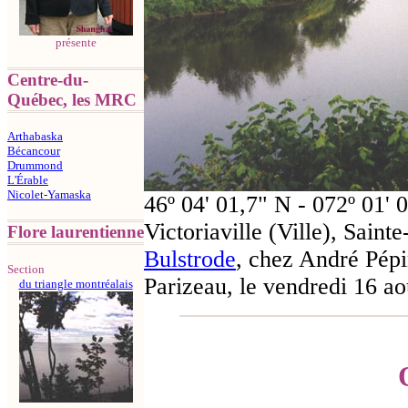
présente
Centre-du-
Québec, les MRC
Arthabaska
Bécancour
Drummond
L'Érable
Nicolet-Yamaska
46º 04' 01,7" N - 072º 01'
Victoriaville (Ville), Sainte
Flore laurentienne
Bulstrode
, chez André Pép
Section
Parizeau, le vendredi 16 a
du triangle montréalais