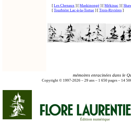
[
Les Chenaux
]
[
Maskinongé
]
[
Mékinac
]
[
Shaw
[
Tourbière Lac-à-la-Tortue
]
[
Trois-Rivières
]
mémoires enracinées dans le Q
Copyright © 1997-2026 – 29 ans – 1 650 pages – 14 500
Édition numérique