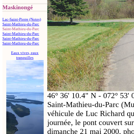
Maskinongé
Lac-Saint-Pierre (Notes)
Saint-Mathieu-du-Parc
Saint-Mathieu-du-Parc
Saint-Mathieu-du-Parc
Saint-Mathieu-du-Parc
Saint-Mathieu-du-Parc
Eaux vives, eaux
tranquilles
46° 36' 10.4" N - 072° 53'
Saint-Mathieu-du-Parc (Mun
véhicule de Luc Richard qu
journée, le pont couvert su
dimanche 21 mai 2000, ph